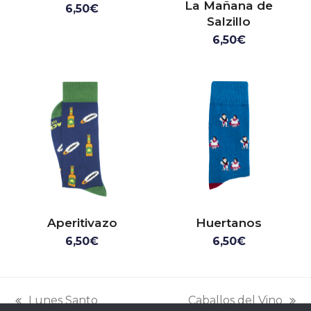
La Mañana de
6,50
€
Salzillo
6,50
€
Aperitivazo
Huertanos
6,50
€
6,50
€
Lunes Santo
Caballos del Vino
entrada
siguiente: