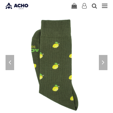
user-
search
Carrito
o
previous
nex
slide
slid