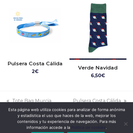
Pulsera Costa Cálida
Verde Navidad
2
€
6,50
€
Tote Bag Murcia
Pulsera Costa Cálida
entrada
siguiente:
Esta página web utiliza cookies para analizar de forma anónima
anterior:
y estadística el uso que haces de la web, mejorar los
Desarrollado por
Piwity.es
contenidos y tu experiencia de navegación. Para más
información accede a la
Política de cookies
.
Aviso legal
Política de cookies
Política de privacidad