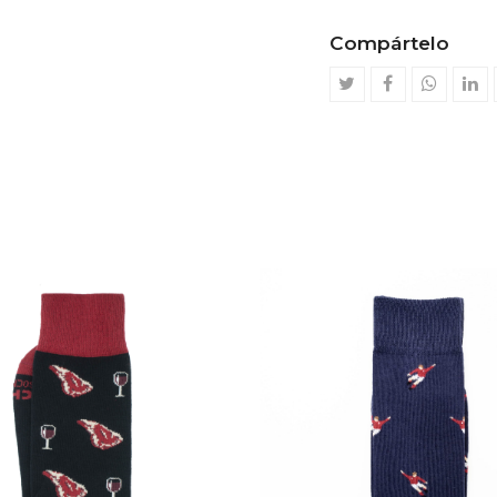
Compártelo
Compartir
Compartir
whatsa
Co
en
en
en
Twitter
Facebook
Li