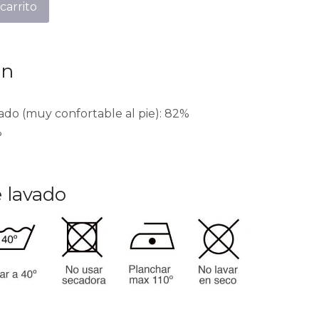
carrito
ón
do (muy confortable al pie): 82%
%
 lavado