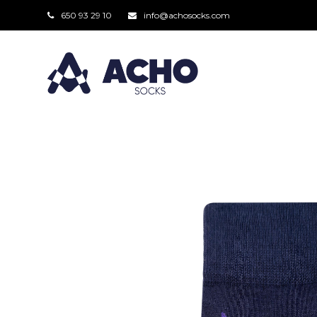
650 93 29 10
info@achosocks.com