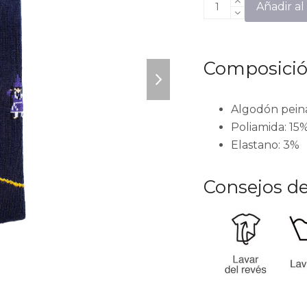
Salzillo
Añadir al 
cantidad
Composici
next
slide
Algodón peina
Poliamida: 15
Elastano: 3%
Consejos de